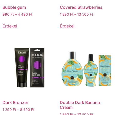
Bubble gum
Covered Strawberries
990
Ft
–
4 490
Ft
1 890
Ft
–
13 500
Ft
Érdekel
Érdekel
Dark Bronzer
Double Dark Banana
Cream
1 290
Ft
–
8 490
Ft
1 890
Ft
–
13 500
Ft