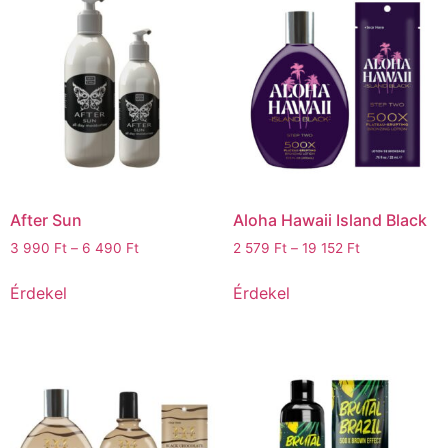
After Sun
Aloha Hawaii Island Black
3 990
Ft
–
6 490
Ft
2 579
Ft
–
19 152
Ft
Érdekel
Érdekel