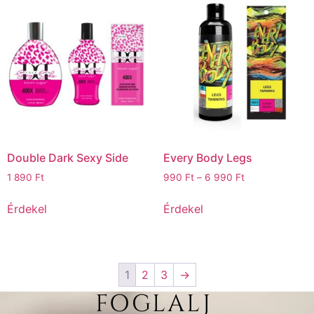
Double Dark Sexy Side
Every Body Legs
1 890
Ft
990
Ft
–
6 990
Ft
Érdekel
Érdekel
1
2
3
→
FOGLALJ