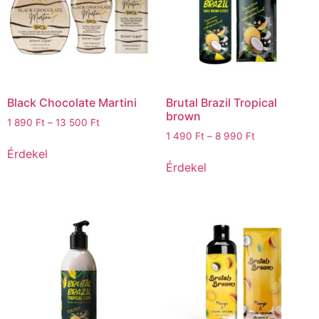
Black Chocolate Martini
Brutal Brazil Tropical
brown
1 890
Ft
–
13 500
Ft
1 490
Ft
–
8 990
Ft
Érdekel
Érdekel