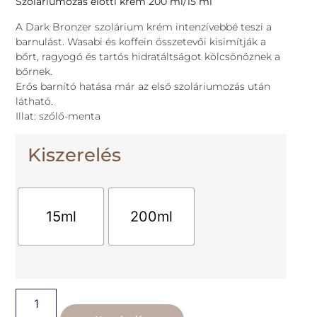
Szoláriumozás előtti krém 200 ml/15 ml
A Dark Bronzer szolárium krém intenzívebbé teszi a
barnulást. Wasabi és koffein összetevői kisimítják a
bőrt, ragyogó és tartós hidratáltságot kölcsönöznek a
bőrnek.
Erős barnító hatása már az első szoláriumozás után
látható.
Illat: szőlő-menta
Kiszerelés
15ml
200ml