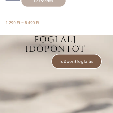
Hozzáadás
1 290
Ft
–
8 490
Ft
FOGLALJ
IDŐPONTOT
Időpontfoglalás