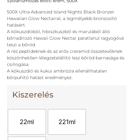
Szoláriumozás előtti krém, 500X
500X Ultra Advanced Island Nights Black Bronzer
Hawaiian Glow Nectarral, a legmélyebb bronzosító
hatásért.
A kókuszdióból, hibiszkuszból és marulából álló
bőrradírozó Hawaii Glow Nectar páratlanul ragyogóvá
teszi a bőröd.
A réz peptideknek és az erős creramid összetevőknek
köszönhetően lélegzetelállító lesz bőröd barnasága és
csillogása.
A kókuszdió és kukui ambrózia ellenállhatalan
bőrpuhító hatást eredményez.
Kiszerelés
22ml
221ml