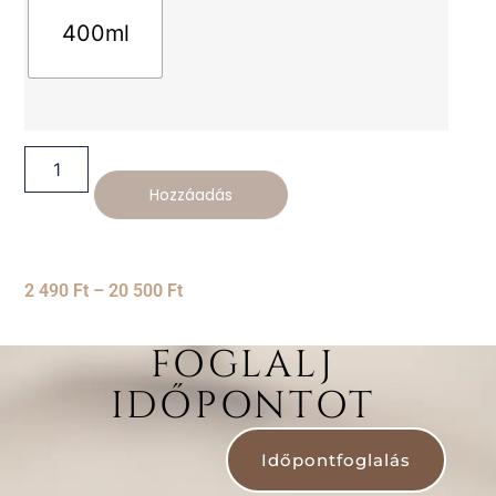
400ml
Hozzáadás
2 490
Ft
–
20 500
Ft
FOGLALJ
IDŐPONTOT
Időpontfoglalás